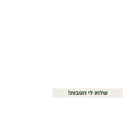
Joesph
n' Son
!שלחו לי הטבות